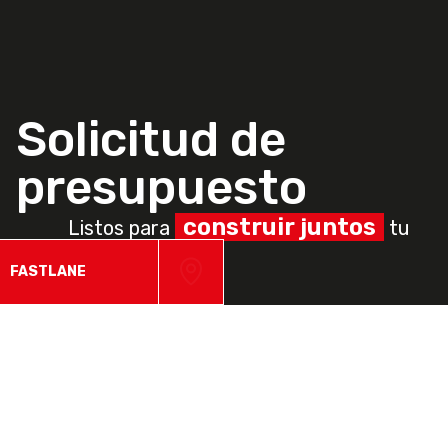
Solicitud de
presupuesto
construir juntos
Listos para
tu
ruta.
FASTLANE
Confía en un socio experto para optimizar el tiempo,
los costos y la sostenibilidad de tu supply chain.
Completa el formulario y recibe una
presupuesto