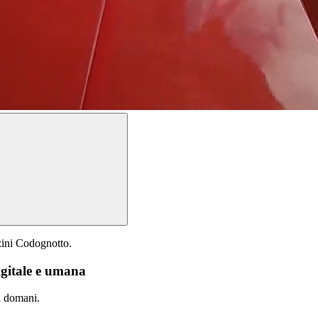
zzini Codognotto.
digitale e umana
i domani.